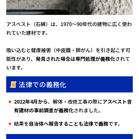
アスベスト（石綿）は、1970〜90年代の建物に広く使わ
れていた建材です。
吸い込むと健康被害（中皮腫・肺がん）を引き起こす可
能性があり、
発見された場合は専門処理が義務化
されて
います。
法律での義務化
2022年4月から
、解体・改修工事の際に
アスベスト含
有建材の事前調査が義務化
されました。
結果を
自治体へ報告することも法律で義務
です。