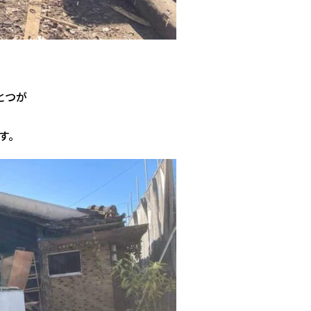
とつが
す。