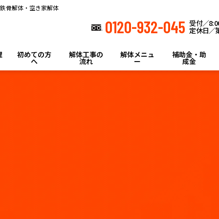
鉄骨解体・空き家解体
0120-932-045
受付／8:00
定休日／第
理
初めての方
解体工事の
解体メニュ
補助金・助
へ
流れ
ー
成金