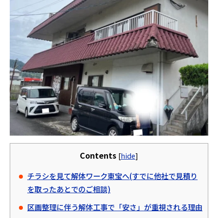
Contents
[
hide
]
チラシを見て解体ワーク東宝へ(すでに他社で見積り
を取ったあとでのご相談)
区画整理に伴う解体工事で「安さ」が重視される理由