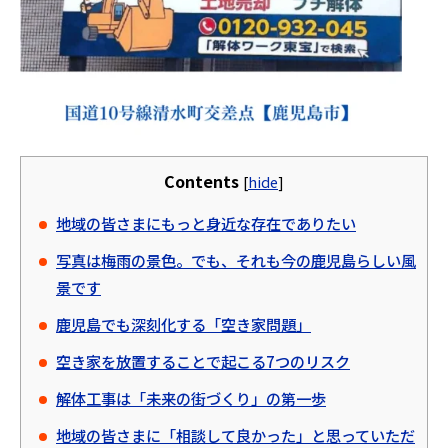
Contents
[
hide
]
地域の皆さまにもっと身近な存在でありたい
写真は梅雨の景色。でも、それも今の鹿児島らしい風
景です
鹿児島でも深刻化する「空き家問題」
空き家を放置することで起こる7つのリスク
解体工事は「未来の街づくり」の第一歩
地域の皆さまに「相談して良かった」と思っていただ