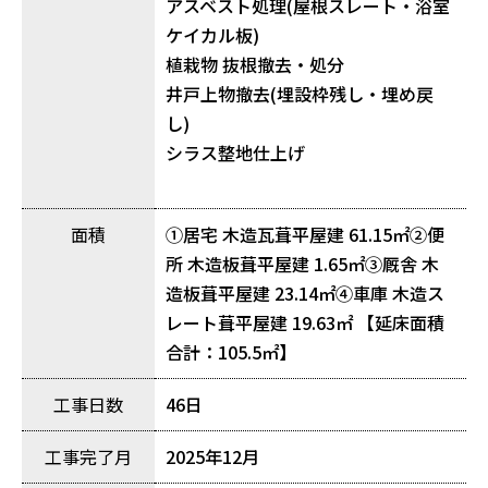
アスベスト処理(屋根スレート・浴室
ケイカル板)
植栽物 抜根撤去・処分
井戸上物撤去(埋設枠残し・埋め戻
し)
シラス整地仕上げ
面積
①居宅 木造瓦葺平屋建 61.15㎡②便
所 木造板葺平屋建 1.65㎡③厩舎 木
造板葺平屋建 23.14㎡④車庫 木造ス
レート葺平屋建 19.63㎡ 【延床面積
合計：105.5㎡】
工事日数
46日
工事完了月
2025年12月