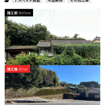
アスベスト調査
木造解体
その他工事
施工前
Before
施工後
After