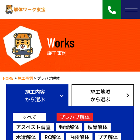
Works
施工事例
HOME
>
施工事例
>
プレハブ解体
施工内容
施工地域
から選ぶ
から選ぶ
すべて
プレハブ解体
アスベスト調査
物置解体
鉄骨解体
木造解体
RC解体
内装解体
プチ解体