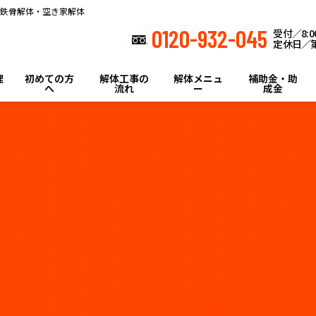
鉄骨解体・空き家解体
0120-932-045
受付／8:00
定休日／第
理
初めての方
解体工事の
解体メニュ
補助金・助
へ
流れ
ー
成金