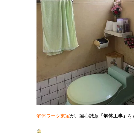
解体ワーク東宝
が、誠心誠意
「解体工事」
を