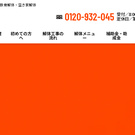
鉄骨解体・空き家解体
0120-932-045
受付／8:00
定休日／第
理
初めての方
解体工事の
解体メニュ
補助金・助
へ
流れ
ー
成金