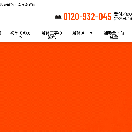
鉄骨解体・空き家解体
0120-932-045
受付／8:00
定休日／第
理
初めての方
解体工事の
解体メニュ
補助金・助
へ
流れ
ー
成金