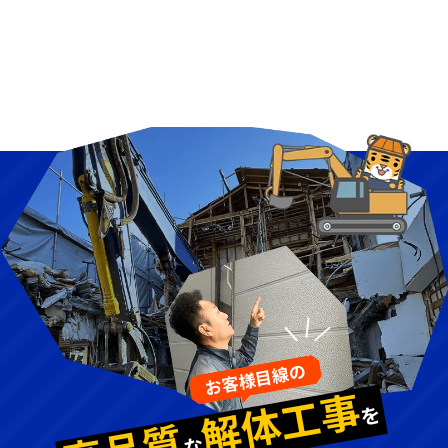
お客様目線の
解体工事
を
な