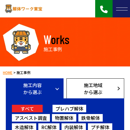
Works
施工事例
HOME
>
施工事例
施工内容
施工地域
から選ぶ
から選ぶ
すべて
プレハブ解体
アスベスト調査
物置解体
鉄骨解体
木造解体
RC解体
内装解体
プチ解体